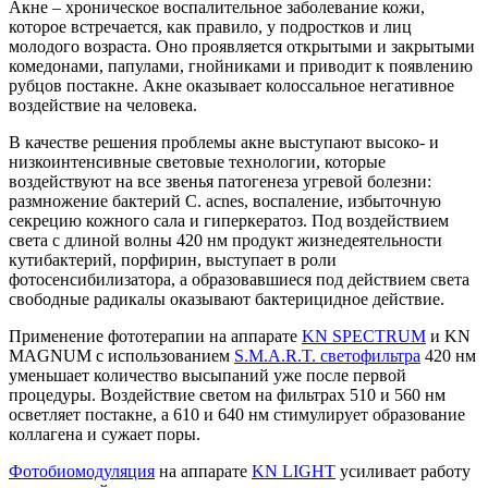
Акне – хроническое воспалительное заболевание кожи,
которое встречается, как правило, у подростков и лиц
молодого возраста. Оно проявляется открытыми и закрытыми
комедонами, папулами, гнойниками и приводит к появлению
рубцов постакне. Акне оказывает колоссальное негативное
воздействие на человека.
В качестве решения проблемы акне выступают высоко- и
низкоинтенсивные световые технологии, которые
воздействуют на все звенья патогенеза угревой болезни:
размножение бактерий C. acnes, воспаление, избыточную
секрецию кожного сала и гиперкератоз. Под воздействием
света с длиной волны 420 нм продукт жизнедеятельности
кутибактерий, порфирин, выступает в роли
фотосенсибилизатора, а образовавшиеся под действием света
свободные радикалы оказывают бактерицидное действие.
Применение фототерапии на аппарате
KN SPECTRUM
и KN
MAGNUM с использованием
S.M.A.R.T. светофильтра
420 нм
уменьшает количество высыпаний уже после первой
процедуры. Воздействие светом на фильтрах 510 и 560 нм
осветляет постакне, а 610 и 640 нм стимулирует образование
коллагена и сужает поры.
Фотобиомодуляция
на аппарате
KN LIGHT
усиливает работу