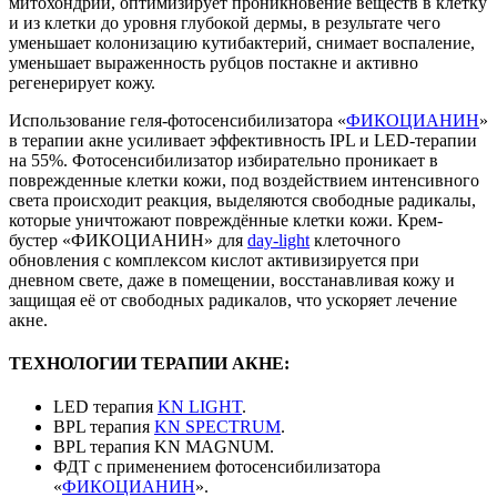
митохондрий, оптимизирует проникновение веществ в клетку
и из клетки до уровня глубокой дермы, в результате чего
уменьшает колонизацию кутибактерий, снимает воспаление,
уменьшает выраженность рубцов постакне и активно
регенерирует кожу.
Использование геля-фотосенсибилизатора «
ФИКОЦИАНИН
»
в терапии акне усиливает эффективность IPL и LED-терапии
на 55%. Фотосенсибилизатор избирательно проникает в
поврежденные клетки кожи, под воздействием интенсивного
света происходит реакция, выделяются свободные радикалы,
которые уничтожают повреждённые клетки кожи. Крем-
бустер «ФИКОЦИАНИН» для
day-light
клеточного
обновления с комплексом кислот активизируется при
дневном свете, даже в помещении, восстанавливая кожу и
защищая её от свободных радикалов, что ускоряет лечение
акне.
ТЕХНОЛОГИИ ТЕРАПИИ АКНЕ:
LED терапия
KN LIGHT
.
BPL терапия
KN SPECTRUM
.
BPL терапия KN MAGNUM.
ФДТ с применением фотосенсибилизатора
«
ФИКОЦИАНИН
».