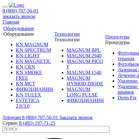
8 (800) 707-56-01
заказать звонок
Главная
Оборудование
Оборудование
Технологии
Процедуры
Технологии
Процедуры
KN MAGNUM
KN SPECTRUM
MAGNUM BPL
Фотодина
KN LIGHT
MAGNUM 2940
терапия
KN MAGNETIC
MAGNUM PICO
Фотобиом
KN CRN
F
Лазерная
KN SMOKE
MAGNUM 1540
Лечение 
FREE
MAGNUM
Удаление 
KN MCT
HYBRID DIODE
Удаление 
ФИКОЦИАНИН
MAGNUM
шрамов
KN TULEX
LONG PULSE
Derm Fix
ESTETICA
ФИКОЦИАНИН
2.0/3.0
Telegram
8 (800) 707-56-01
Заказать звонок
Сервис
8 (495) 197-71-25