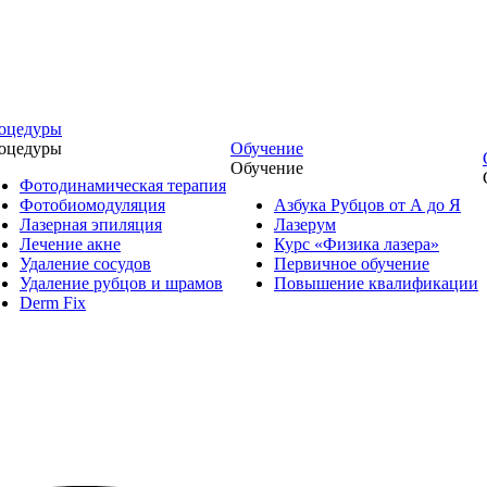
оцедуры
оцедуры
Обучение
Обучение
Фотодинамическая терапия
Фотобиомодуляция
Азбука Рубцов от А до Я
Лазерная эпиляция
Лазерум
Лечение акне
Курс «Физика лазера»
Удаление сосудов
Первичное обучение
Удаление рубцов и шрамов
Повышение квалификации
Derm Fix