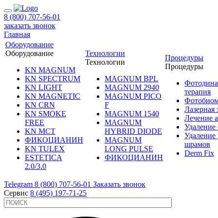
8 (800) 707-56-01
заказать звонок
Главная
Оборудование
Оборудование
Технологии
Процедуры
Технологии
Процедуры
KN MAGNUM
KN SPECTRUM
MAGNUM BPL
Фотодина
KN LIGHT
MAGNUM 2940
терапия
KN MAGNETIC
MAGNUM PICO
Фотобиом
KN CRN
F
Лазерная
KN SMOKE
MAGNUM 1540
Лечение 
FREE
MAGNUM
Удаление 
KN MCT
HYBRID DIODE
Удаление 
ФИКОЦИАНИН
MAGNUM
шрамов
KN TULEX
LONG PULSE
Derm Fix
ESTETICA
ФИКОЦИАНИН
2.0/3.0
Telegram
8 (800) 707-56-01
Заказать звонок
Сервис
8 (495) 197-71-25