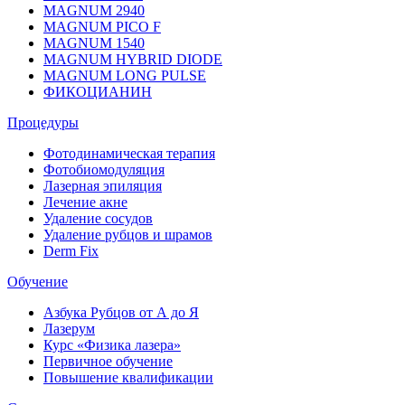
MAGNUM 2940
MAGNUM PICO F
MAGNUM 1540
MAGNUM HYBRID DIODE
MAGNUM LONG PULSE
ФИКОЦИАНИН
Процедуры
Фотодинамическая терапия
Фотобиомодуляция
Лазерная эпиляция
Лечение акне
Удаление сосудов
Удаление рубцов и шрамов
Derm Fix
Обучение
Азбука Рубцов от А до Я
Лазерум
Курс «Физика лазера»
Первичное обучение
Повышение квалификации