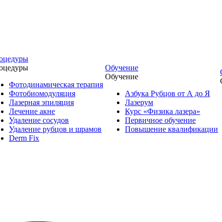
оцедуры
оцедуры
Обучение
Обучение
Фотодинамическая терапия
Фотобиомодуляция
Азбука Рубцов от А до Я
Лазерная эпиляция
Лазерум
Лечение акне
Курс «Физика лазера»
Удаление сосудов
Первичное обучение
Удаление рубцов и шрамов
Повышение квалификации
Derm Fix