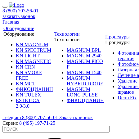
8 (800) 707-56-01
заказать звонок
Главная
Оборудование
Оборудование
Технологии
Процедуры
Технологии
Процедуры
KN MAGNUM
KN SPECTRUM
MAGNUM BPL
Фотодина
KN LIGHT
MAGNUM 2940
терапия
KN MAGNETIC
MAGNUM PICO
Фотобиом
KN CRN
F
Лазерная
KN SMOKE
MAGNUM 1540
Лечение 
FREE
MAGNUM
Удаление 
KN MCT
HYBRID DIODE
Удаление 
ФИКОЦИАНИН
MAGNUM
шрамов
KN TULEX
LONG PULSE
Derm Fix
ESTETICA
ФИКОЦИАНИН
2.0/3.0
Telegram
8 (800) 707-56-01
Заказать звонок
Сервис
8 (495) 197-71-25