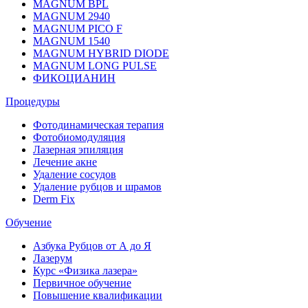
MAGNUM BPL
MAGNUM 2940
MAGNUM PICO F
MAGNUM 1540
MAGNUM HYBRID DIODE
MAGNUM LONG PULSE
ФИКОЦИАНИН
Процедуры
Фотодинамическая терапия
Фотобиомодуляция
Лазерная эпиляция
Лечение акне
Удаление сосудов
Удаление рубцов и шрамов
Derm Fix
Обучение
Азбука Рубцов от А до Я
Лазерум
Курс «Физика лазера»
Первичное обучение
Повышение квалификации